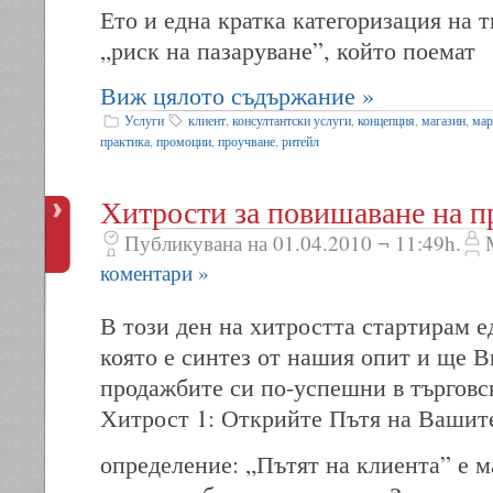
Ето и една кратка категоризация на 
„риск на пазаруване”, който поемат
Виж цялото съдържание »
Услуги
клиент
,
консултантски услуги
,
концепция
,
магазин
,
мар
практика
,
промоции
,
проучване
,
ритейл
Хитрости за повишаване на п
Публикувана на 01.04.2010 ¬ 11:49h.
коментари »
В този ден на хитростта стартирам е
която е синтез от нашия опит и ще В
продажбите си по-успешни в търговс
Хитрост 1: Открийте Пътя на Вашит
определение: „Пътят на клиента” е 