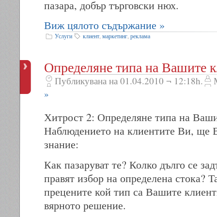
пазара, добър търговски нюх.
Виж цялото съдържание »
Услуги
клиент
,
маркетинг
,
реклама
Определяне типа на Вашите к
Публикувана на 01.04.2010 ¬ 12:18h.
»
Хитрост 2: Определяне типа на Ваши
Наблюдението на клиентите Ви, ще 
знание:
Как пазаруват те? Колко дълго се за
правят избор на определена стока? Т
прецените кой тип са Вашите клиент
вярното решение.