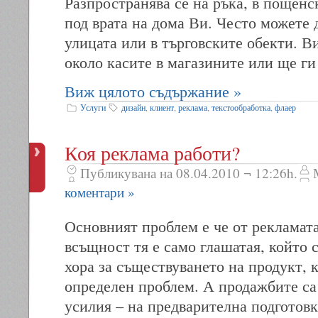
Разпространява се на ръка, в пощен
под врата на дома Ви. Често можете 
улицата или в търговските обекти. В
около касите в магазините или ще ги
Виж цялото съдържание »
Услуги
дизайн
,
клиент
,
реклама
,
текстообработка
,
флаер
Коя реклама работи?
Публикувана на 08.04.2010 ¬ 12:26h.
коментари »
Основният проблем е че от рекламата 
всъщност тя е само глашатая, който 
хора за съществуването на продукт,
определен проблем. А продажбите са
усилия – на предварителна подготов