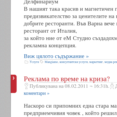
Делфинариум
В нашият така красив и магнетичен г
предизвикателство за ценителите на 
добрите ресторанти. Във Варна вече
ресторант от Италия,
за който ние от еМ Студио създадох
рекламна концепция.
Виж цялото съдържание »
Услуги
Mangiamo
,
консултантски услуги
,
маркетинг
,
медиа ре
Реклама по време на криза?
Публикувана на 08.02.2011 ¬ 16:31h.
коментари »
Наскоро си припомних една стара ма
предприемчивия човек , който решил