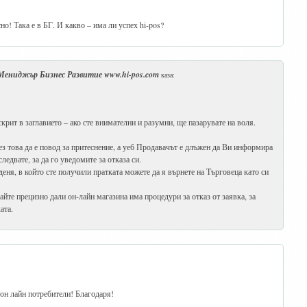
сно! Така е в БГ. И какво – има ли успех hi-pos?
ениджър Бизнес Развитие www.hi-pos.com
каза:
рит в заглавието – ако сте внимателни и разумни, ще пазарувате на воля.
ез това да е повод за притеснение, а уеб Продавачът е длъжен да Ви информира
следвате, за да го уведомите за отказа си.
 деня, в който сте получили пратката можете да я върнете на Търговеца като си
йте прецизно дали он-лайн магазина има процедури за отказ от заявка, за
ата.
 он лайн потребители! Благодаря!