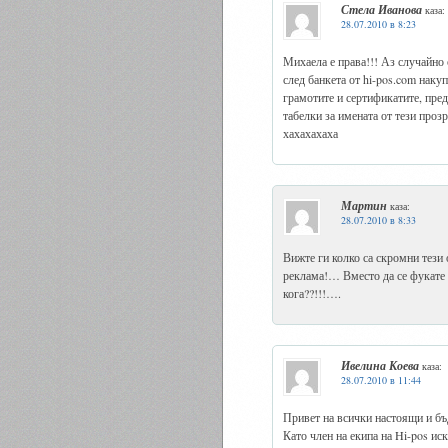
Стела Иванова
каза:
28.07.2010 в 8:23
Михаела е права!!! Аз случайно 
след банкета от hi-pos.com наку
грамотите и сертификатите, пре
табелки за имената от тези проз
хахахахаха
Мартин
каза:
28.07.2010 в 8:33
Вижте ги колко са скромни тези
реклама!… Вместо да се фукате к
кога??!!!….
Ивелина Коева
каза:
28.07.2010 в 11:44
Привет на всички настоящи и бъ
Като член на екипа на Hi-pos ис