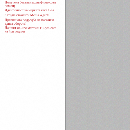
Получена безвъзмездна финансова
помощ
Идентичност на марката част 1-ва
3 група стажанти Media Agents
Правилната подредба на магазина
вдига оборота!
Нашият on-line магазин Hi-pos.com
на 4ри години