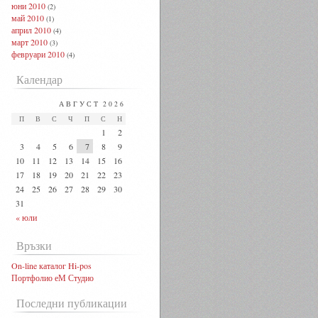
юни 2010
(2)
май 2010
(1)
април 2010
(4)
март 2010
(3)
февруари 2010
(4)
Календар
АВГУСТ 2026
П
В
С
Ч
П
С
Н
1
2
3
4
5
6
7
8
9
10
11
12
13
14
15
16
17
18
19
20
21
22
23
24
25
26
27
28
29
30
31
« юли
Връзки
On-line каталог Hi-pos
Портфолио еМ Студио
Последни публикации