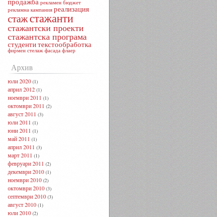
продажба
рекламен бюджет
реализация
рекламна кампания
стажанти
стаж
стажантски проекти
стажантска програма
студенти
текстообработка
фирмен стелаж
фасада
флаер
Архив
юли 2020
(1)
април 2012
(1)
ноември 2011
(1)
октомври 2011
(2)
август 2011
(3)
юли 2011
(1)
юни 2011
(1)
май 2011
(1)
април 2011
(3)
март 2011
(1)
февруари 2011
(2)
декември 2010
(1)
ноември 2010
(2)
октомври 2010
(3)
септември 2010
(3)
август 2010
(1)
юли 2010
(2)