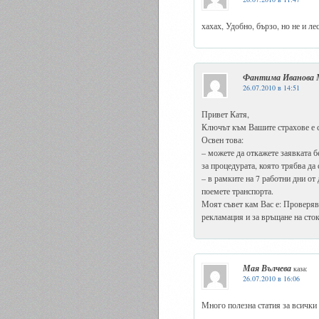
хахах, Удобно, бързо, но не и ле
Фантима Иванова М
26.07.2010 в 14:51
Привет Катя,
Ключът към Вашите страхове е ск
Освен това:
– можете да откажете заявката б
за процедурата, която трябва да 
– в рамките на 7 работни дни от
поемете транспорта.
Моят съвет кам Вас е: Проверява
рекламация и за връщане на сток
Мая Вълчева
каза:
26.07.2010 в 16:06
Много полезна статия за всички