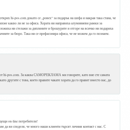
открих hi-pos.com докато се „ровех“ за подарък на шефа и накрая така стана, че
пихме какво ли не за офиса. Хората ни направиха алуминиеви рамки за
дложиха ни стелажи за дипляните и брошурите и отгоре на всичко ни подариха
рачните за бюро. Така ни се префасонира офиса, че не можем да го познаем.
 от hi-pos.com. За каква САМОРЕКЛАМА ми говорите, като вие сте самата
ато другите с това, което правите чакате хората да го правят вместо вас, до
дещи on-line потребители!
кам да ви споделя, че много наши клиенти търсят личния контакт с нас. С