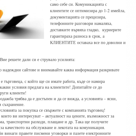
само себе си. Комуникацията с
клиентите се оптимизира до 1-2 имейла,
документацията се прецизира,
телефонните разговори намаляха,
доставките вървяха гладко, куриерите
гарантираха разноса в срок, а
КЛИЕНТИТЕ оставаха все по доволни и
 Вие решете дали си е струвало усилията:
о надеждни сайтове и внимавайте каква информация разкривате
й е търговеца, с който ще си имате работа, къде се намира
какви условия предлага на клиентите! Допитайте се до
други клиенти!
дажба трябва да е достъпен и да се вижда, а условията – ясни,
и съхранение.
 условията за покупка се свържете с компанията търговец!
 които ви интересуват – актуалност на цените, възможност за
ма, транспортни разходи, плащане и др. Така ще получите
за качеството на обслужване и лекотата на комуникация.
йн винаги правете писмени уговорки и пазете електронните