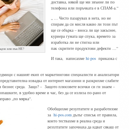
доставка, някой ще ми звънне ли по
телефона или поръчката е в СПАМ-а.“
„ … Често пазарувах в нета, но не
спирам да си мисля какво ли този път
ще се обърка – вноса ли ще закъснее,
куриера гумата ще спука, времето за
изработка ли не стигна или
пак скритите продуктови дефекти …“
бързо или пък НЕ?
И така, написахме
hi-pos
приказка с
едмици с нашият екип от маркетингови специалисти и анализатори
представителна извадка от интернет магазини и разкрихме слабите
йн бизнес среда. Защо? – Защото плюсовете всички си ги знаем –
опашките, в удобно време и час, без да се излиза по-рано от
аправо „по мярка“.
Обобщихме резултатите и разработихме
за
hi-pos.com
дълъг списък от правила,
които тествахме в реална среда и
резултатите започнаха да идват сякаш от