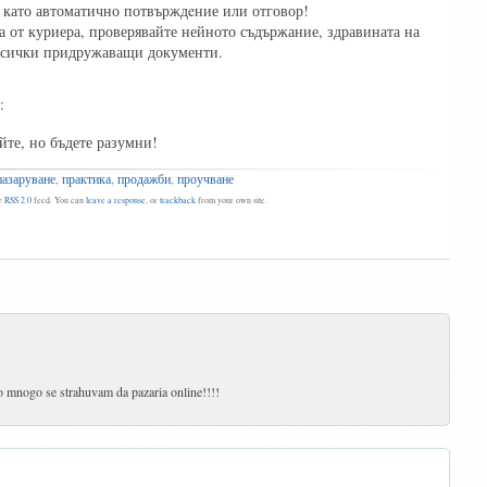
е като автоматично потвърждeние или отговор!
а от куриера, проверявайте нейното съдържание, здравината на
всички придружаващи документи.
:
йте, но бъдете разумни!
пазаруване
,
практика
,
продажби
,
проучване
he
RSS 2.0
feed. You can
leave a response
, or
trackback
from your own site.
 mnogo se strahuvam da pazaria online!!!!