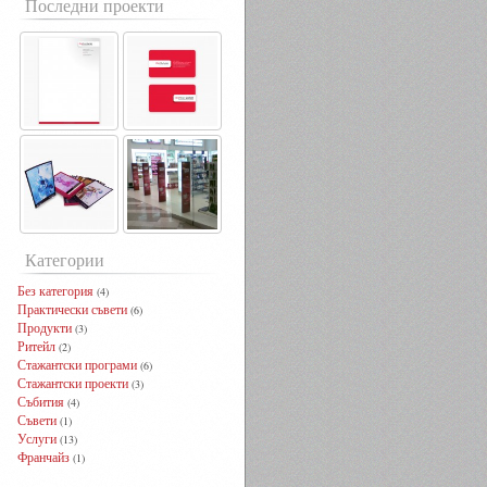
Последни проекти
Категории
Без категория
(4)
Практически съвети
(6)
Продукти
(3)
Ритейл
(2)
Стажантски програми
(6)
Стажантски проекти
(3)
Събития
(4)
Съвети
(1)
Услуги
(13)
Франчайз
(1)