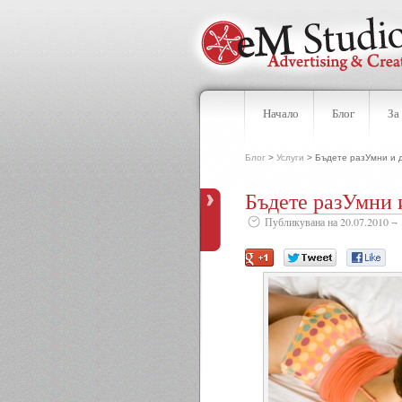
Начало
Блог
За
Блог
>
Услуги
> Бъдете разУмни и 
Бъдете разУмни 
Публикувана на 20.07.2010 ¬ 