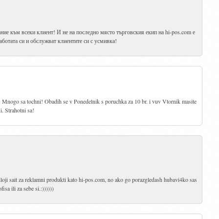
ие към всеки клиент! И не на последно място търговския екип на hi-pos.com е
работата си и обслужват клиентите си с усмивка!
. Mnogo sa tochni! Obadih se v Ponedelnik s poruchka za 10 br. i vuv Vtornik masite
. Strahotni sa!
oji sait za reklamni produkti kato hi-pos.com, no ako go porazgledash hubavi4ko sas
sa ili za sebe si.:))))))