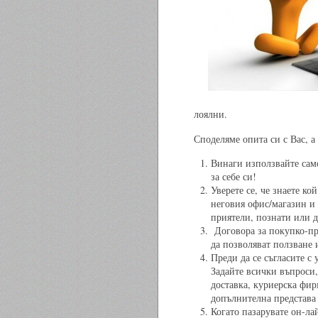
лоялни.
Споделяме опита си с Вас, а
Винаги използвайте сам
за себе си!
Уверете се, че знаете ко
неговия офис/магазин и 
приятели, познати или 
Договора за покупко-про
да позволяват ползване 
Преди да се съгласите с
Задайте всички въпроси,
доставка, куриерска фир
допълнителна представа 
Когато пазарувате он-ла