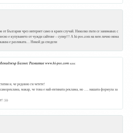
м от България чрез интернет само в краен случай. Няколко пъти се занимавах с
 лесно е купуването от чужди сайтове – супер!!! А hi-pos.com на мен лично няма
 каква е разликата… Някой да сподели
ениджър Бизнес Развитие www.hi-pos.com
каза:
татии и, че редовно ги четете!
самореклама, макар, че това е най-евтината реклама, но …. нашата формула за
! :)))