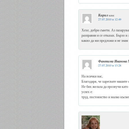
Кирил
каза:
27.07.2010 в 12:49
Хехе, добри съвети. Аз пазарува
разправии и се отказах. Бързо и
какво да ми предложи и не знам
Фантима Иванова М
27.07.2010 в 13:28
На всички вас,
Благодаря, че харесвате нашите с
Не бих желала да прозвучи като 
успех е:
труд, постоянство и малко късмет