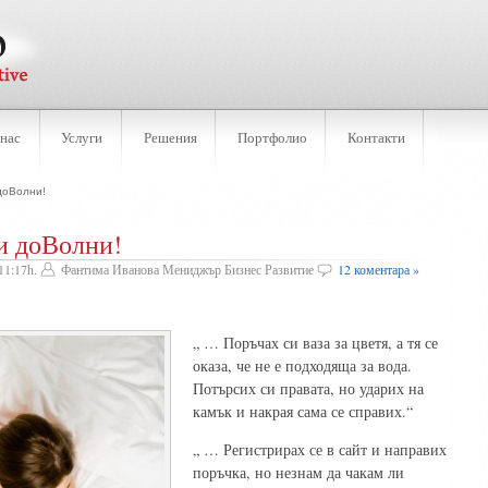
 нас
Услуги
Решения
Портфолио
Контакти
доВолни!
и доВолни!
11:17h.
Фантима Иванова Мениджър Бизнес Развитие
12 коментара »
„ … Поръчах си ваза за цветя, а тя се
оказа, че не е подходяща за вода.
Потърсих си правата, но ударих на
камък и накрая сама се справих.“
„ … Регистрирах се в сайт и направих
поръчка, но незнам да чакам ли