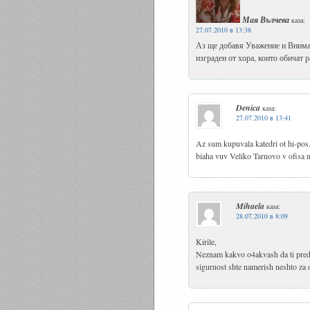
Мая Вълчева
каза:
27.07.2010 в 13:38
Аз ще добавя Уважение и Вниман
изграден от хора, които обичат 
Denica
каза:
27.07.2010 в 13:41
Az sum kupuvala katedri ot hi-pos
biaha vuv Veliko Tarnovo v ofisa ni
Mihaela
каза:
28.07.2010 в 8:09
Kirile,
Neznam kakvo o4akvash da ti predl
sigurnost shte namerish neshto za ofi