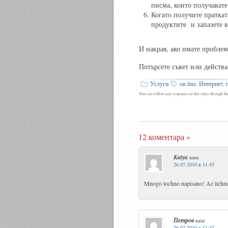
писма, които получават
Когато получите праткат
продуктите и запазете 
И накрая, ако имате проблем
Потърсете съвет или действа
Услуги
on line
,
Интернет
,
You can follow any responses to this entry through t
12 коментара »
Katya
каза:
26.07.2010 в 11:45
Mnogo tochno napisano! Az lichno
Петров
каза:
26.07.2010 в 11:47