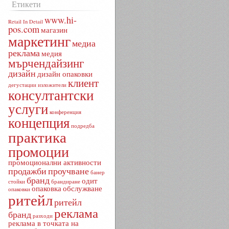
Етикети
www.hi-
Retail In Detail
pos.com
магазин
маркетинг
медиа
реклама
медия
мърчендайзинг
дизайн
дизайн опаковки
клиент
дегустации
изложители
консултантски
услуги
конференция
концепция
подредба
практика
промоции
промоционални активности
продажби
проучване
банер
бранд
одит
стойки
брандиране
опаковка
обслужване
опаковки
ритейл
ритейл
реклама
бранд
разходи
реклама в точката на