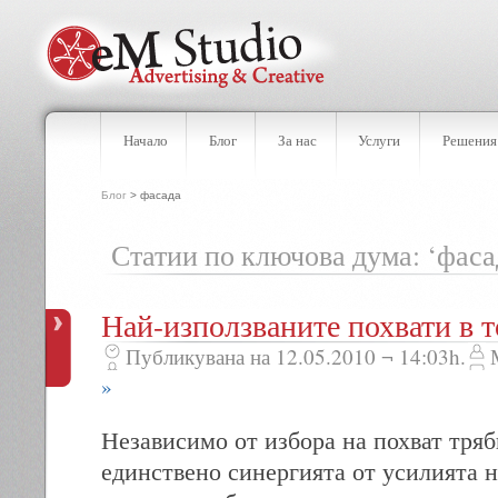
Начало
Блог
За нас
Услуги
Решения
Блог
> фасада
Статии по ключова дума: ‘фаса
Най-използваните похвати в т
Публикувана на 12.05.2010 ¬ 14:03h.
»
Независимо от избора на похват трябв
единствено синергията от усилията 