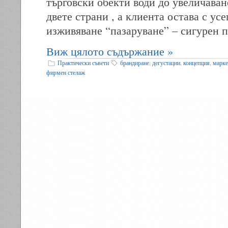
търговски обекти води до увеличаван
двете страни , а клиента остава с ус
изживяване “пазаруване” – сигурен п
Виж цялото съдържание »
Практически съвети
брандиране
,
дегустации
,
концепция
,
марке
фирмен стелаж