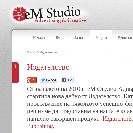
Начало
Блог
За нас
Услуги
Решения
Услуги
> Издателство
Издателство
От началото на 2010 г. еМ Студио Адвъ
стартира нова дейност Издателство. Ка
продължение на няколкото успешно фи
решихме да представим на нашите клие
напълно завършен продукт:
Издателство
Publishing.