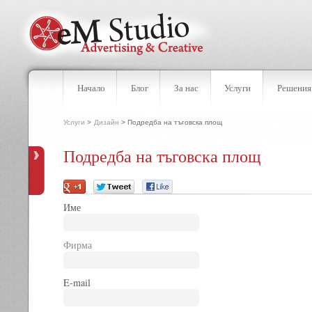
Начало
Блог
За нас
Услуги
Решения
Услуги
>
Дизайн
> Подредба на тъговска площ
Подредба на тъговска площ
Име
Фирма
E-mail