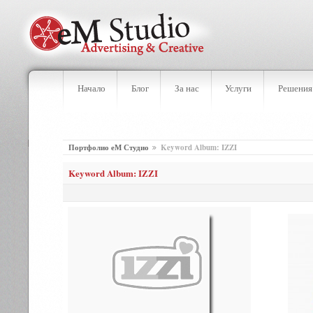
Начало
Блог
За нас
Услуги
Решения
Портфолио еМ Студио
Keyword Album: IZZI
Keyword Album: IZZI