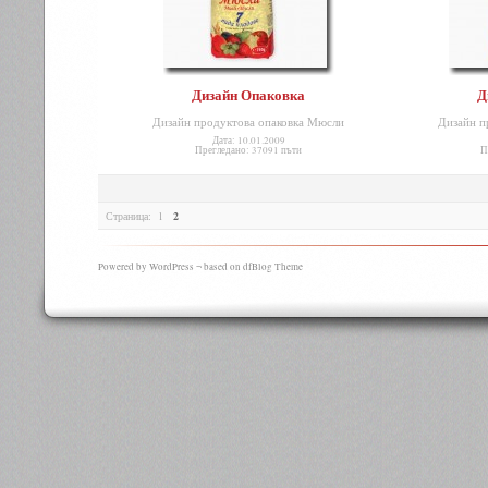
Дизайн Опаковка
Д
Дизайн продуктова опаковка Мюсли
Дизайн п
Дата: 10.01.2009
Прегледано: 37091 пъти
П
Страница:
1
2
Powered by WordPress ¬ based on dfBlog Theme