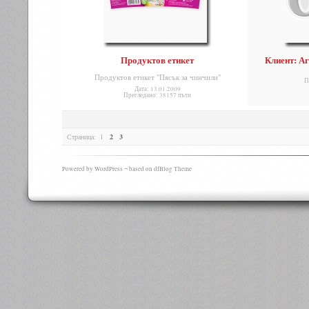
Продуктов етикет
Клиент: А
Продуктов етикет "Пясък за чинчили"
П
Дата: 13.01.2009
Прегледано: 38157 пъти
Страница:
1
2
3
Powered by WordPress ¬ based on dfBlog Theme