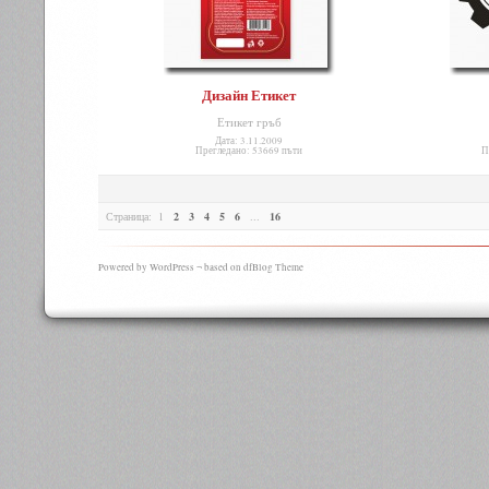
Дизайн Етикет
Етикет гръб
Дата: 3.11.2009
Прегледано: 53669 пъти
П
Страница:
1
2
3
4
5
6
...
16
Powered by WordPress ¬ based on dfBlog Theme