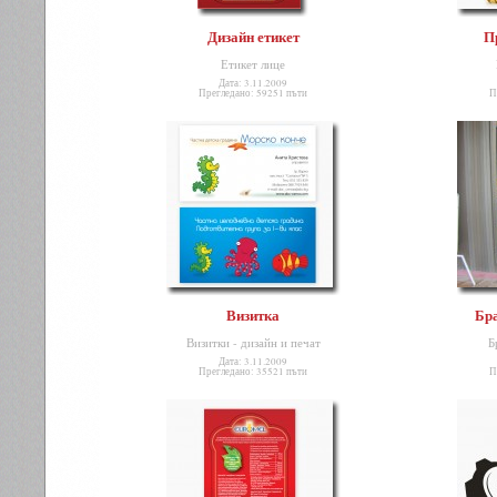
Дизайн етикет
П
Етикет лице
Дата: 3.11.2009
Прегледано: 59251 пъти
П
Визитка
Бра
Визитки - дизайн и печат
Б
Дата: 3.11.2009
Прегледано: 35521 пъти
П