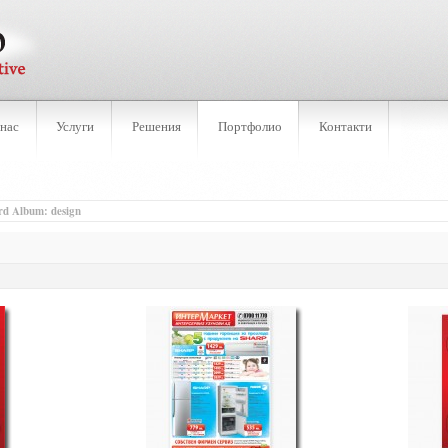
 нас
Услуги
Решения
Портфолио
Контакти
d Album: design