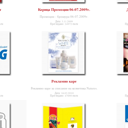
т
Корица Промоции 06-07.2009г.
Промоции - брошура 06-07.2009г.
Дата: 3.11.2009
ъти
Прегледано: 24972 пъти
Пр
Рекламно каре
Рекламно каре за списание на козметика Natures.
Дата: 16.03.2010
ъти
Прегледано: 47680 пъти
Пр