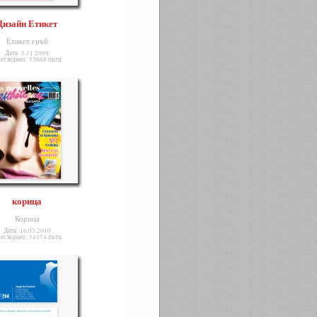
Дизайн Етикет
Етикет гръб
Дата: 3.11.2009
егледано: 53668 пъти
корица
Корица
Дата: 16.03.2010
егледано: 34174 пъти