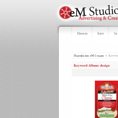
Начало
Блог
За
Портфолио еМ Студио
Keywor
Keyword Album: design