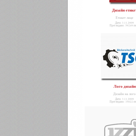
Дизайн етике
Етикет лице
Дата: 3.11.2009
Прегледано: 59249 п
Лого дизайн
Дизайн на лого
Дата: 3.11.2009
Прегледано: 35022 п