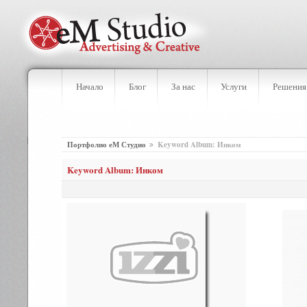
Начало
Блог
За нас
Услуги
Решения
Портфолио еМ Студио
Keyword Album: Инком
Keyword Album: Инком