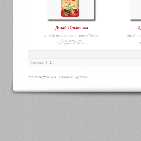
Дизайн Опаковка
Д
Дизайн продуктова опаковка Мюсли
Дизайн п
Дата: 10.01.2009
Прегледано: 37091 пъти
П
Страница:
1
2
Powered by WordPress ¬ based on dfBlog Theme